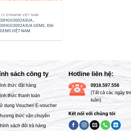
I LÝ DYNAPAR VIỆT NAM
00HGG3002A3UA ,
00HGG3002A3UA GEMS , ĐẠI
 GEMS VIỆT NAM
ính sách công ty
Hotline liên hệ:
ình thức đặt hàng
0916.597.556
(Tất cả các ngày tr
ình thức thanh toán
tuần)
ử dụng Voucher/ E-voucher
Kết nối với chúng tôi
hương thức vận chuyên
hính sách đổi trả hàng