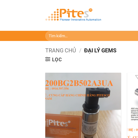
Bỏ
qua
nội
dung
Tìm
kiếm:
TRANG CHỦ
/
ĐẠI LÝ GEMS
LỌC