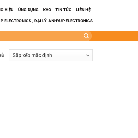
G HIỆU
ỨNG DỤNG
KHO
TIN TỨC
LIÊN HỆ
 ELECTRONICS , ĐẠI LÝ ANHYUP ELECTRONICS
uả