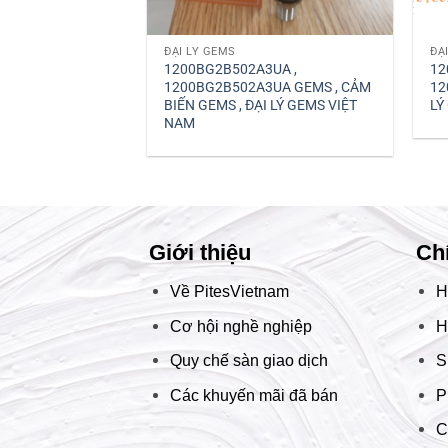
ĐẠI LÝ GEMS
ĐẠ
1200BG2B502A3UA ,
12
1200BG2B502A3UA GEMS , CẢM
12
BIẾN GEMS , ĐẠI LÝ GEMS VIỆT
LÝ
NAM
Giới thiệu
Ch
Về PitesVietnam
H
Cơ hội nghề nghiệp
H
Quy chế sàn giao dịch
S
Các khuyến mãi đã bán
P
C