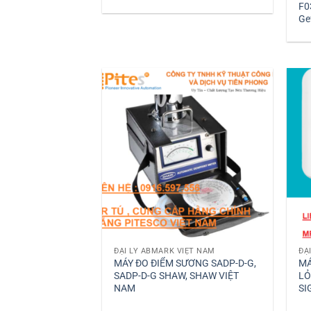
F0
Ge
ĐẠI LÝ ABMARK VIỆT NAM
MÁY ĐO ĐIỂM SƯƠNG SADP-D-G,
MÁ
SADP-D-G SHAW, SHAW VIỆT
LỎ
NAM
SI