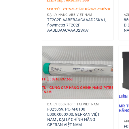
ĐẠI LÝ HÃNG ABB VIỆT NAM
7F2C2F-AABEBAACAAAD2SKA1,
85
flowmeter 7F2C2F-
ĐI
AABEBAACAAAD2SKA1
N
ĐẠI LÝ BECKHOFF TẠI VIỆT NAM
F025059, PC-M-0100
L000X000X00, GEFRAN VIỆT
NAM , ĐẠI LÝ CHÍNH HÃNG
AP
GEFRAN VIỆT NAM
F0