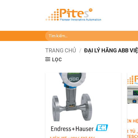
Bỏ
qua
nội
dung
Tìm
kiếm:
TRANG CHỦ
/
ĐẠI LÝ HÃNG ABB VI
LỌC