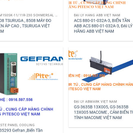
AZM150SK-11/11R-230 SCHMERSAL HÃNG SCHMERSAL VIỆT NAM
ĐẠI LÝ HÃNG ABB VIỆT NAM
08 TSURUGA , 8508 MÁY ĐO
ACS 880-01-032A-3, BIẾN TẦN
ỆN ÁP CAO , TSURUGA VIỆT
ABB ACS 880-01-032A-3, ĐẠI LÝ
AM
HÃNG ABB VIỆT NAM
ĐẠI LÝ ABMARK VIỆT NAM
GS-3635B 13X005, GS-3635B
13X005 MACOME , CẢM BIẾN T
TÍNH MACOME VIỆT NAM
ISTE PANEL COOLING
35293 Gefran ,Biến Tần