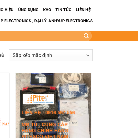
G HIỆU
ỨNG DỤNG
KHO
TIN TỨC
LIÊN HỆ
 ELECTRONICS , ĐẠI LÝ ANHYUP ELECTRONICS
uả