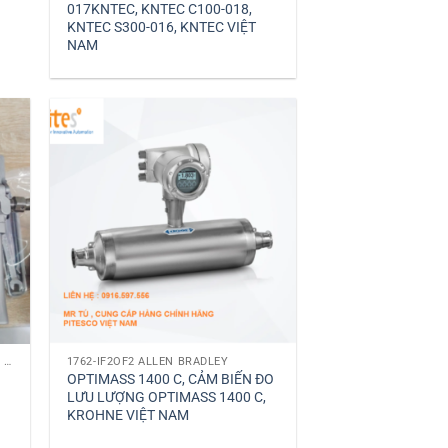
017KNTEC, KNTEC C100-018,
KNTEC S300-016, KNTEC VIỆT
NAM
ĐẠI LÝ CHÍNH HÃNG SCHISCHEK BỘ TRUYỀN ĐỔI EXMAX-15.30-S EXMAX
1762-IF2OF2 ALLEN BRADLEY
OPTIMASS 1400 C, CẢM BIẾN ĐO
LƯU LƯỢNG OPTIMASS 1400 C,
KROHNE VIỆT NAM