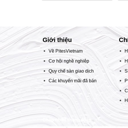
Giới thiệu
Ch
Về PitesVietnam
H
Cơ hội nghề nghiệp
H
Quy chế sàn giao dịch
S
Các khuyến mãi đã bán
P
C
H
Chấp nhận thanh toán: