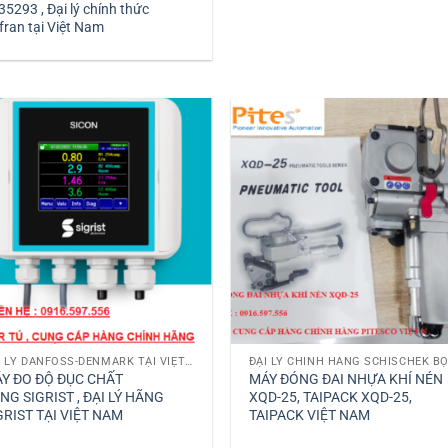
35293 , Đại lý chính thức
fran tại Việt Nam
ĐẠI LÝ DANFOSS-DENMARK TẠI VIỆT NAM
Y ĐO ĐỘ ĐỤC CHẤT
MÁY ĐÓNG ĐAI NHỰA KHÍ NÉN
NG SIGRIST , ĐẠI LÝ HÃNG
XQD-25, TAIPACK XQD-25,
GRIST TẠI VIỆT NAM
TAIPACK VIỆT NAM