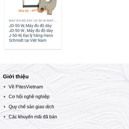
MÁY ĐO ĐỘ DÀY JD-50-W-MÁY ĐO ĐỘ DÀY J-50-W HANS SCHMIDT VIỆT NAM
JD-50-W, Máy đo độ dày
JD-50-W , Máy đo độ dày
J-50-W, Đại lý hãng Hans
Schmidt tại Việt Nam
Giới thiệu
Về PitesVietnam
Cơ hội nghề nghiệp
Quy chế sàn giao dịch
Các khuyến mãi đã bán