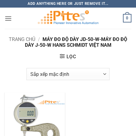
Bỏ
ADD ANYTHING HERE OR JUST REMOVE IT...
qua
0
nội
dung
TRANG CHỦ
/
MÁY ĐO ĐỘ DÀY JD-50-W-MÁY ĐO ĐỘ
DÀY J-50-W HANS SCHMIDT VIỆT NAM
LỌC