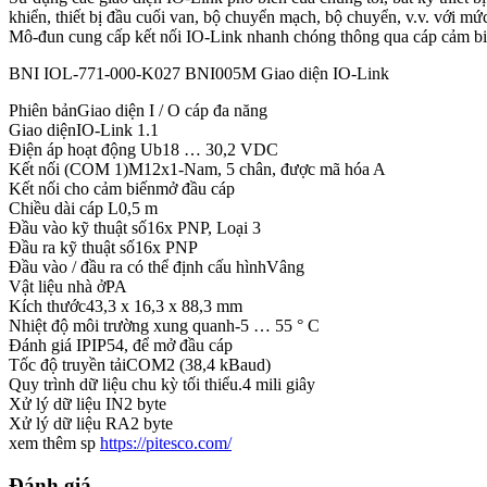
khiển, thiết bị đầu cuối van, bộ chuyển mạch, bộ chuyển, v.v. với mứ
Mô-đun cung cấp kết nối IO-Link nhanh chóng thông qua cáp cảm biến 
BNI IOL-771-000-K027 BNI005M Giao diện IO-Link
Phiên bản
Giao diện I / O cáp đa năng
Giao diện
IO-Link 1.1
Điện áp hoạt động Ub
18 … 30,2 VDC
Kết nối (COM 1)
M12x1-Nam, 5 chân, được mã hóa A
Kết nối cho cảm biến
mở đầu cáp
Chiều dài cáp L
0,5 m
Đầu vào kỹ thuật số
16x PNP, Loại 3
Đầu ra kỹ thuật số
16x PNP
Đầu vào / đầu ra có thể định cấu hình
Vâng
Vật liệu nhà ở
PA
Kích thước
43,3 x 16,3 x 88,3 mm
Nhiệt độ môi trường xung quanh
-5 … 55 ° C
Đánh giá IP
IP54, để mở đầu cáp
Tốc độ truyền tải
COM2 (38,4 kBaud)
Quy trình dữ liệu chu kỳ tối thiểu.
4 mili giây
Xử lý dữ liệu IN
2 byte
Xử lý dữ liệu RA
2 byte
xem thêm sp
https://pitesco.com/
Đánh giá