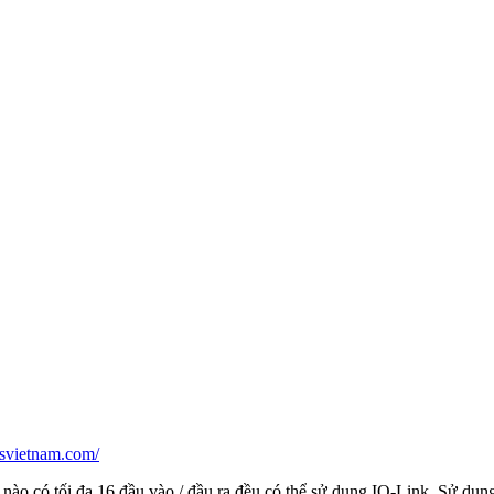
tesvietnam.com/
ị nào có tối đa 16 đầu vào / đầu ra đều có thể sử dụng IO-Link. Sử dụn