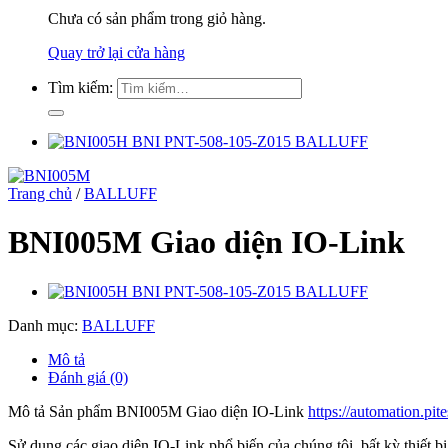
Chưa có sản phẩm trong giỏ hàng.
Quay trở lại cửa hàng
Tìm kiếm:
Trang chủ
/
BALLUFF
BNI005M Giao diện IO-Link
Danh mục:
BALLUFF
Mô tả
Đánh giá (0)
Mô tả Sản phẩm BNI005M Giao diện IO-Link
https://automation.pi
Sử dụng các giao diện IO-Link phổ biến của chúng tôi, bất kỳ thiết b