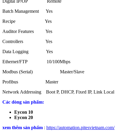
Digital IP/OP Remote
Batch Management Yes
Recipe Yes
Auditor Features Yes
Controllers Yes
Data Logging Yes
Ethernet/FTP 10/100Mbps
Modbus (Serial) Master/Slave
Profibus Master
Network Addressing Boot P, DHCP, Fixed IP, Link Local
Các dòng sản phẩm:
Eycon 10
Eycon 20
xem thêm sản phẩm
:
https://automation.pitesvietnam.com/