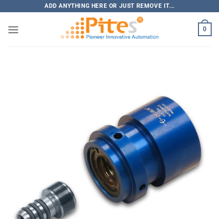
Bỏ
ADD ANYTHING HERE OR JUST REMOVE IT...
qua
0
nội
dung