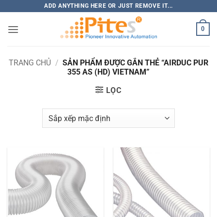
Bỏ
ADD ANYTHING HERE OR JUST REMOVE IT...
qua
0
nội
dung
TRANG CHỦ
/
SẢN PHẨM ĐƯỢC GẮN THẺ “AIRDUC PUR
355 AS (HD) VIETNAM”
LỌC