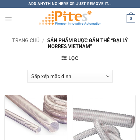
Bỏ
ADD ANYTHING HERE OR JUST REMOVE IT...
qua
0
nội
dung
TRANG CHỦ
/
SẢN PHẨM ĐƯỢC GẮN THẺ “ĐẠI LÝ
NORRES VIETNAM”
LỌC