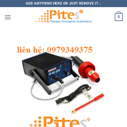
Bỏ
ADD ANYTHING HERE OR JUST REMOVE IT...
qua
0
nội
dung