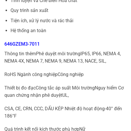
Tinh luyện và Chế biến Hóa chất
Quy trình sản xuất
Tiện ích, xử lý nước và rác thải
Hệ thống an toàn
646GZEM3-7011
Thông tin thêmPhê duyệt môi trườngIP65, IP66, NEMA 4,
NEMA 4X, NEMA 7, NEMA 9, NEMA 13, NACE, SIL,
RoHS Ngành công nghiệpCông nghiệp
Thiết bị đo đạcCông tắc áp suất Môi trườngNguy hiểm Cơ
quan chứng nhận phê duyệtUL,
CSA, CE, CRN, CCC, DẤU KÉP Nhiệt độ hoạt động-40° đến
186°F
Quá trình kết nối kích thước phù hợpNữ