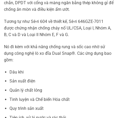
chắn, DPDT với cổng và màng ngăn bằng thép không gỉ để
chống ăn mòn và điều kiện ẩm ướt.
Tương tự như Sê-ri 604 về thiết kế, Sê-ri 646GZE-7011
được chứng nhận chống cháy nổ UL/CSA, Loại I, Nhóm A,
B, C và D và Loại II Nhóm E, F và G.
Nó đi kèm với khả năng chống rung và sốc cao nhờ sử
dụng công nghệ lò xo đĩa Dual Snap®. Các ứng dụng bao
gồm:
Dâu khi
Sản xuất điện
Quản lý chất lỏng
Tinh luyện và Chế biến Hóa chất
Quy trình sản xuất
Tiện ích, xử lý nước và rác thải