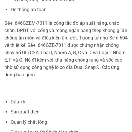
Hệ thống an toàn
Sê-ri 646GZEM-7011 là công tắc đo áp suất nặng, chắc
chắn, DPDT với cổng và màng ngăn bằng thép không gỉ để
chống ăn mòn và điều kiện ẩm ướt. Tương tự như Sê-ri 604
về thiết kế, Sê-ri 646GZE-7011 được chứng nhận chống
cháy nổ UL/CSA, Loại I, Nhóm A, B, C và D và Loại II Nhóm
E, F và G. Nó đi kèm với khả năng chống rung và sốc cao
nhờ sử dụng công nghệ lò xo đĩa Dual Snap®. Các ứng
dụng bao gồm:
Dâu khi
Sản xuất điện
Quản lý chất lỏng