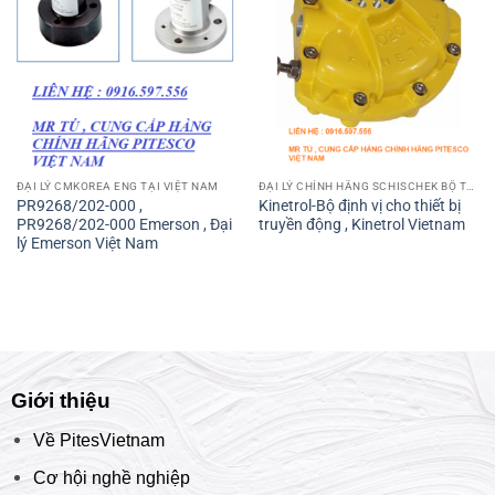
ĐẠI LÝ CMKOREA ENG TẠI VIỆT NAM
ĐẠI LÝ CHÍNH HÃNG SCHISCHEK BỘ TRUYỀN ĐỔI EXMAX-15.30-S EXMAX
PR9268/202-000 ,
Kinetrol-Bộ định vị cho thiết bị
PR9268/202-000 Emerson , Đại
truyền động , Kinetrol Vietnam
lý Emerson Việt Nam
Giới thiệu
Về PitesVietnam
Cơ hội nghề nghiệp