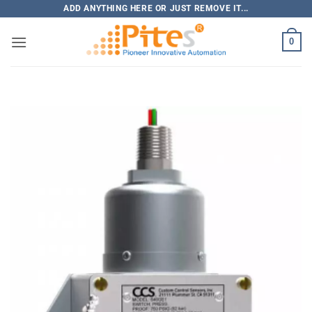
Bỏ
ADD ANYTHING HERE OR JUST REMOVE IT...
qua
0
nội
dung