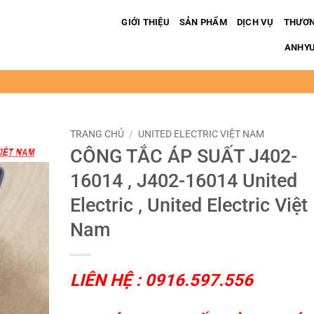
GIỚI THIỆU
SẢN PHẨM
DỊCH VỤ
THƯƠN
ANHYUP
TRANG CHỦ
/
UNITED ELECTRIC VIỆT NAM
CÔNG TẮC ÁP SUẤT J402-
16014 , J402-16014 United
Electric , United Electric Việt
Nam
LIÊN HỆ : 0916.597.556