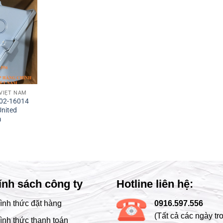
 VIỆT NAM
402-16014
United
m
ính sách công ty
Hotline liên hệ:
ình thức đặt hàng
0916.597.556
(Tất cả các ngày tr
ình thức thanh toán