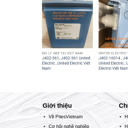
ĐẠI LÝ ABB TẠI VIỆT NAM
UNITED ELECTRIC
J402-361, J402-361 United
J402-16014 , J
Electric , United Electric Việt
United Electric , 
Nam
Electric Việt Na
Giới thiệu
Ch
Về PitesVietnam
H
Cơ hội nghề nghiệp
H