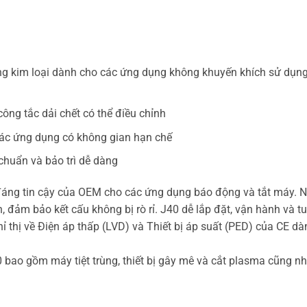
ằng kim loại dành cho các ứng dụng không khuyến khích sử dụn
công tắc dải chết có thể điều chỉnh
các ứng dụng có không gian hạn chế
chuẩn và bảo trì dễ dàng
đáng tin cậy của OEM cho các ứng dụng báo động và tắt máy. 
, đảm bảo kết cấu không bị rò rỉ. J40 dễ lắp đặt, vận hành và t
 thị về Điện áp thấp (LVD) và Thiết bị áp suất (PED) của CE dà
bao gồm máy tiệt trùng, thiết bị gây mê và cắt plasma cũng n