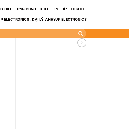
G HIỆU
ỨNG DỤNG
KHO
TIN TỨC
LIÊN HỆ
 ELECTRONICS , ĐẠI LÝ ANHYUP ELECTRONICS