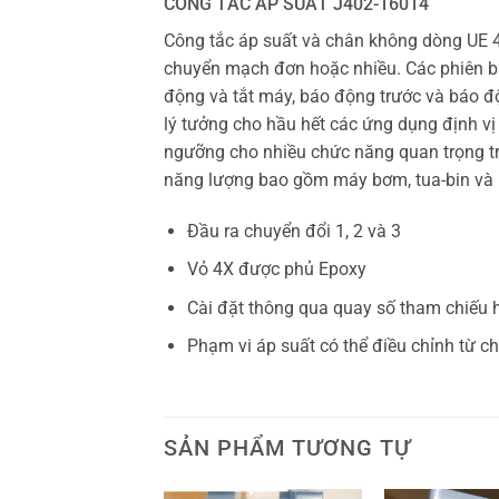
CÔNG TẮC ÁP SUẤT J402-16014
Công tắc áp suất và chân không dòng UE 
chuyển mạch đơn hoặc nhiều. Các phiên b
động và tắt máy, báo động trước và báo đ
lý tưởng cho hầu hết các ứng dụng định v
ngưỡng cho nhiều chức năng quan trọng tro
năng lượng bao gồm máy bơm, tua-bin và má
Đầu ra chuyển đổi 1, 2 và 3
Vỏ 4X được phủ Epoxy
Cài đặt thông qua quay số tham chiếu h
Phạm vi áp suất có thể điều chỉnh từ c
SẢN PHẨM TƯƠNG TỰ