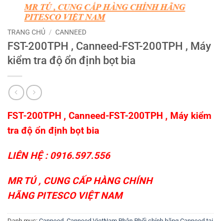
TRANG CHỦ
/
CANNEED
FST-200TPH , Canneed-FST-200TPH , Máy
kiểm tra độ ổn định bọt bia
FST-200TPH , Canneed-FST-200TPH , Máy kiểm
tra độ ổn định bọt bia
LIÊN HỆ : 0916.597.556
MR TÚ , CUNG CẤP HÀNG CHÍNH
HÃNG
PITESCO VIỆT NAM
Danh mục:
Canneed
,
Canneed VietNam Phân Phối chính hãng Canneed tại