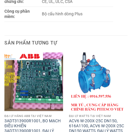
chứng chỉ:
CE, UL, ULC, CSA
Công cụ phần
Bộ cấu hình dòng Plus
mềm:
SẢN PHẨM TƯƠNG TỰ
ĐẠI LÝ HÃNG ABB TẠI VIỆT NAM
ĐẠI LÝ WATTS TẠI VIỆT NAM
3ADT313900R1001, BO MẠCH
ACV6 W-200X-25C DN150,
ĐIỀU KHIỂN
616A1100, ACV6 W-200X-25C
3ADT313900R1001, ĐẠI LÝ
DN150 WATTS, ĐẠI LÝ WATTS