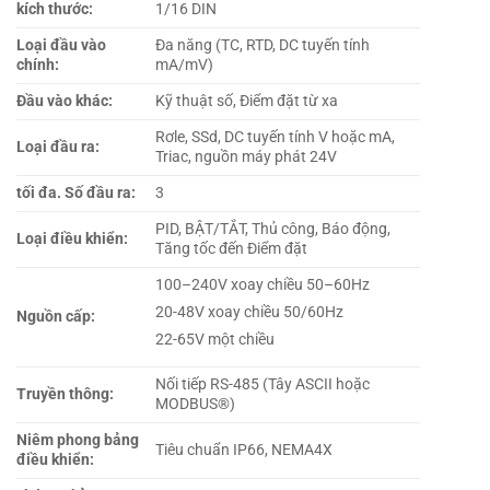
kích thước:
1/16 DIN
Loại đầu vào
Đa năng (TC, RTD, DC tuyến tính
chính:
mA/mV)
Đầu vào khác:
Kỹ thuật số, Điểm đặt từ xa
Rơle, SSd, DC tuyến tính V hoặc mA,
Loại đầu ra:
Triac, nguồn máy phát 24V
tối đa. Số đầu ra:
3
PID, BẬT/TẮT, Thủ công, Báo động,
Loại điều khiển:
Tăng tốc đến Điểm đặt
100–240V xoay chiều 50–60Hz
20-48V xoay chiều 50/60Hz
Nguồn cấp:
22-65V một chiều
Nối tiếp RS-485 (Tây ASCII hoặc
Truyền thông:
MODBUS®)
Niêm phong bảng
Tiêu chuẩn IP66, NEMA4X
điều khiển: