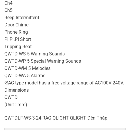
Ch4
Ch5
Beep Intermittent
Door Chime
Phone Ring
PI.PI.PI Short
Tripping Beat
QWTD-WS 5 Warning Sounds
QWTD-WP 5 Special Warning Sounds
QWTD-WM 5 Melodies
QWTD-WA 5 Alarms
※AC type model has a free-voltage range of AC100V-240V.
Dimensions
QWTD
(Unit : mm)
QWTDLF-WS-3-24-RAG QLIGHT QLIGHT Đèn Tháp