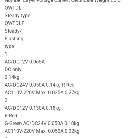
Number Layer Voltage Current Certificate Weight Color
QWTDL
Steady type
QWTDLF
Steady/
Flashing
type
1
AC/DC12V 0.065A
DC only
0.14kg
AC/DC24V 0.050A 0.14kg R-Red
AC110V-220V Max. 0.025A 0.27kg
2
AC/DC12V 0.130A 0.18kg
R-Red
G-Green AC/DC24V 0.050A 0.18kg
AC110V-220V Max. 0.050A 0.32kg