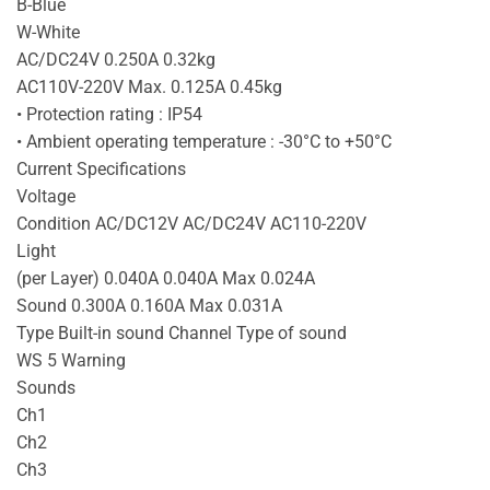
B-Blue
W-White
AC/DC24V 0.250A 0.32kg
AC110V-220V Max. 0.125A 0.45kg
• Protection rating : IP54
• Ambient operating temperature : -30°C to +50°C
Current Specifications
Voltage
Condition AC/DC12V AC/DC24V AC110-220V
Light
(per Layer) 0.040A 0.040A Max 0.024A
Sound 0.300A 0.160A Max 0.031A
Type Built-in sound Channel Type of sound
WS 5 Warning
Sounds
Ch1
Ch2
Ch3