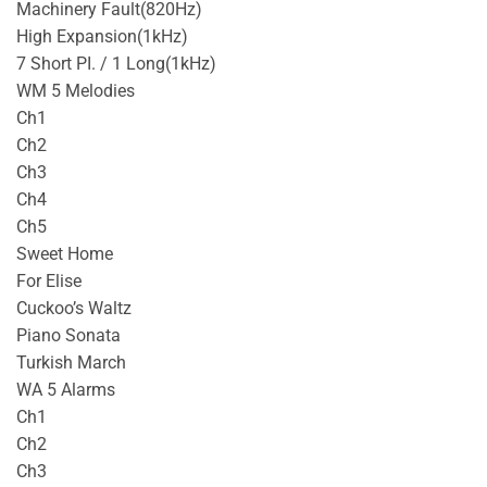
Machinery Fault(820Hz)
High Expansion(1kHz)
7 Short PI. / 1 Long(1kHz)
WM 5 Melodies
Ch1
Ch2
Ch3
Ch4
Ch5
Sweet Home
For Elise
Cuckoo’s Waltz
Piano Sonata
Turkish March
WA 5 Alarms
Ch1
Ch2
Ch3