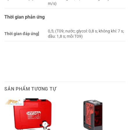
m/s)
Thời gian phản ứng
0,5; (T09; nước; glycol: 0,8 s; không khí: 7 s;
Thời gian đáp ứng]
dầu: 1,8 s; mỗi T09)
SẢN PHẨM TƯƠNG TỰ