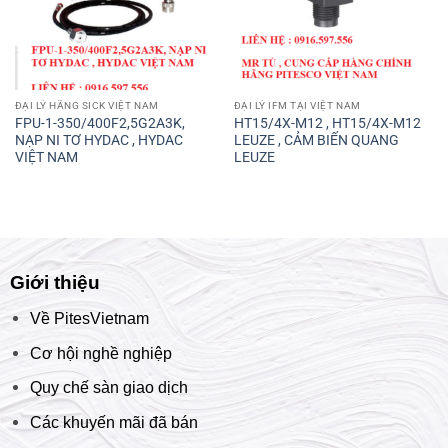
ĐẠI LÝ HÃNG SICK VIỆT NAM
ĐẠI LÝ IFM TẠI VIỆT NAM
FPU-1-350/400F2,5G2A3K,
HT15/4X-M12 , HT15/4X-M12
NẠP NI TƠ HYDAC , HYDAC
LEUZE , CẢM BIẾN QUANG
VIỆT NAM
LEUZE
Giới thiệu
Về PitesVietnam
Cơ hội nghề nghiệp
Quy chế sàn giao dịch
Các khuyến mãi đã bán