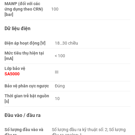
MAWP (đối với các
ứng dụng theo CRN)
100
[bar]
Dữ liệu điện
Điện áp hoạt động [V]
18…30 chiều
Mức tiêu thụ hiện tại
< 100
[mA]
Lớp bảo vệ
III
SA5000
Bảo vệ phân cực ngược
Đúng
Thời gian trễ bật nguồn
10
[s]
Đầu vào / đầu ra
Số lượng đầu vào và
Số lượng đầu ra kỹ thuật số: 2; Số lượng