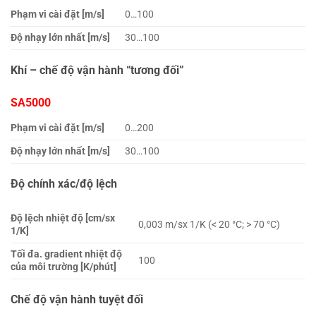
Phạm vi cài đặt [m/s]
0…100
Độ nhạy lớn nhất [m/s]
30…100
Khí – chế độ vận hành “tương đối”
SA5000
Phạm vi cài đặt [m/s]
0…200
Độ nhạy lớn nhất [m/s]
30…100
Độ chính xác/độ lệch
Độ lệch nhiệt độ [cm/sx
0,003 m/sx 1/K (< 20 °C; > 70 °C)
1/K]
Tối đa. gradient nhiệt độ
100
của môi trường [K/phút]
Chế độ vận hành tuyệt đối