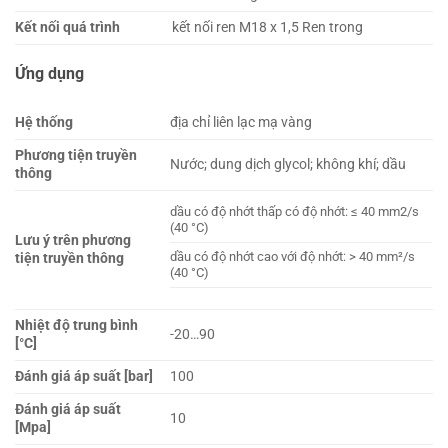
Kết nối quá trình
kết nối ren M18 x 1,5 Ren trong
Ứng dụng
Hệ thống
địa chỉ liên lạc mạ vàng
Phương tiện truyền
Nước; dung dịch glycol; không khí; dầu
thông
dầu có độ nhớt thấp có độ nhớt: ≤ 40 mm2/s
(40 °C)
Lưu ý trên phương
dầu có độ nhớt cao với độ nhớt: > 40 mm²/s
tiện truyền thông
(40 °C)
Nhiệt độ trung bình
-20…90
[°C]
Đánh giá áp suất [bar]
100
Đánh giá áp suất
10
[Mpa]