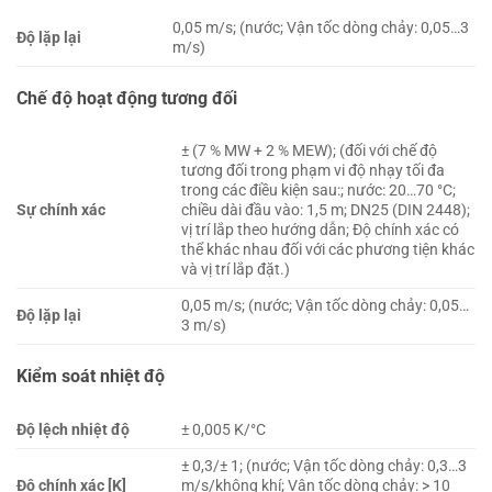
0,05 m/s; (nước; Vận tốc dòng chảy: 0,05…3
Độ lặp lại
m/s)
Chế độ hoạt động tương đối
± (7 % MW + 2 % MEW); (đối với chế độ
tương đối trong phạm vi độ nhạy tối đa
trong các điều kiện sau:; nước: 20…70 °C;
Sự chính xác
chiều dài đầu vào: 1,5 m; DN25 (DIN 2448);
vị trí lắp theo hướng dẫn; Độ chính xác có
thể khác nhau đối với các phương tiện khác
và vị trí lắp đặt.)
0,05 m/s; (nước; Vận tốc dòng chảy: 0,05…
Độ lặp lại
3 m/s)
Kiểm soát nhiệt độ
Độ lệch nhiệt độ
± 0,005 K/°C
± 0,3/± 1; (nước; Vận tốc dòng chảy: 0,3…3
Độ chính xác [K]
m/s/không khí; Vận tốc dòng chảy: > 10