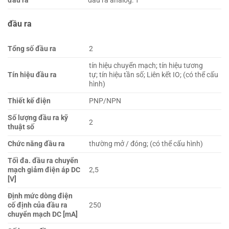
đầu ra
đầu ra analog: 1
đầu ra
Tổng số đầu ra
2
tín hiệu chuyển mạch; tín hiệu tương
Tín hiệu đầu ra
tự; tín hiệu tần số; Liên kết IO; (có thể cấu
hình)
Thiết kế điện
PNP/NPN
Số lượng đầu ra kỹ
2
thuật số
Chức năng đầu ra
thường mở / đóng; (có thể cấu hình)
Tối đa. đầu ra chuyển
mạch giảm điện áp DC
2,5
[V]
Định mức dòng điện
cố định của đầu ra
250
chuyển mạch DC [mA]