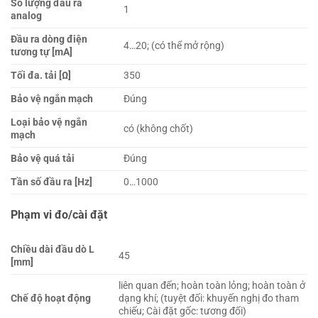
Số lượng đầu ra
1
analog
Đầu ra dòng điện
4…20; (có thể mở rộng)
tương tự [mA]
Tối đa. tải [Ω]
350
Bảo vệ ngắn mạch
Đúng
Loại bảo vệ ngắn
có (không chốt)
mạch
Bảo vệ quá tải
Đúng
Tần số đầu ra [Hz]
0…1000
Phạm vi đo/cài đặt
Chiều dài đầu dò L
45
[mm]
liên quan đến; hoàn toàn lỏng; hoàn toàn ở
Chế độ hoạt động
dạng khí; (tuyệt đối: khuyến nghị đo tham
chiếu; Cài đặt gốc: tương đối)