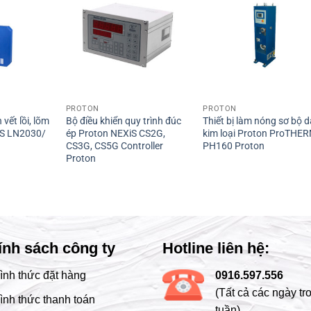
PROTON
PROTON
 vết lồi, lõm
Bộ điều khiển quy trình đúc
Thiết bị làm nóng sơ bộ 
NS LN2030/
ép Proton NEXiS CS2G,
kim loại Proton ProTHER
CS3G, CS5G Controller
PH160 Proton
Proton
ính sách công ty
Hotline liên hệ:
ình thức đặt hàng
0916.597.556
(Tất cả các ngày tr
ình thức thanh toán
tuần)