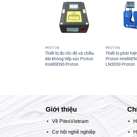
PROTON
PROTON
Thiết bị đo tốc độ và chiều
Thiết bị phát hiện
dài không tiếp xúc Proton
Proton InteliSE
InteliSENS Proton
LN3030 Proton
Giới thiệu
Ch
Về PitesVietnam
H
Cơ hội nghề nghiệp
H