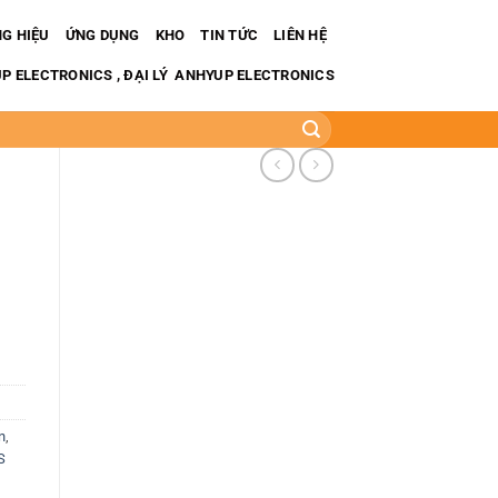
G HIỆU
ỨNG DỤNG
KHO
TIN TỨC
LIÊN HỆ
 ELECTRONICS , ĐẠI LÝ ANHYUP ELECTRONICS
n
,
S