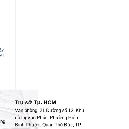
PROTON
PROTON
P
dây
Thiết bi đo nhiệt độ Proton
Màn hình hiển thị và giao
T
MI
InteliTHERM HTG400 / SRTG
diện Proton SiDi CDi4 Proton
k
Proton
I
Trụ sở Tp. HCM
Văn phòng: 21 Đường số 12, Khu
đô thị Vạn Phúc, Phường Hiệp
ong
Bình Phước, Quận Thủ Đức, TP.