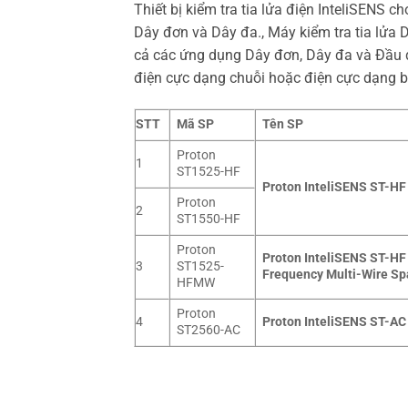
Thiết bị kiểm tra tia lửa điện InteliSENS 
Dây đơn và Dây đa., Máy kiểm tra tia lửa 
cả các ứng dụng Dây đơn, Dây đa và Đầu đi
điện cực dạng chuỗi hoặc điện cực dạng b
STT
Mã SP
Tên SP
Proton
1
ST1525-HF
Proton InteliSENS ST-HF 
Proton
2
ST1550-HF
Proton
Proton InteliSENS ST-HF 
3
ST1525-
Frequency Multi-Wire Sp
HFMW
Proton
4
Proton InteliSENS ST-AC 
ST2560-AC