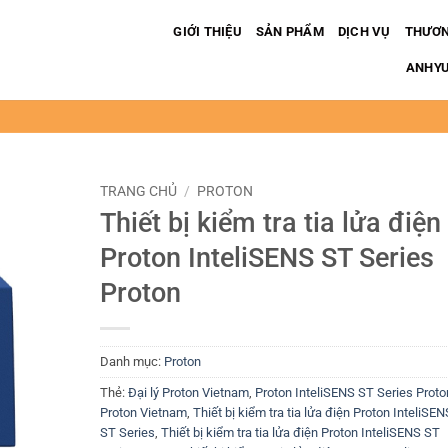
GIỚI THIỆU
SẢN PHẨM
DỊCH VỤ
THƯƠN
ANHYUP
TRANG CHỦ
/
PROTON
Thiết bị kiểm tra tia lửa điện
Proton InteliSENS ST Series
Proton
Danh mục:
Proton
Thẻ:
Đại lý Proton Vietnam
,
Proton InteliSENS ST Series Proto
Proton Vietnam
,
Thiết bị kiểm tra tia lửa điện Proton InteliSEN
ST Series
,
Thiết bị kiểm tra tia lửa điện Proton InteliSENS ST