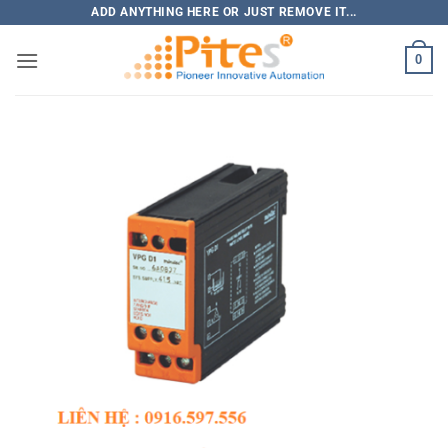
Bỏ
ADD ANYTHING HERE OR JUST REMOVE IT...
qua
0
nội
dung