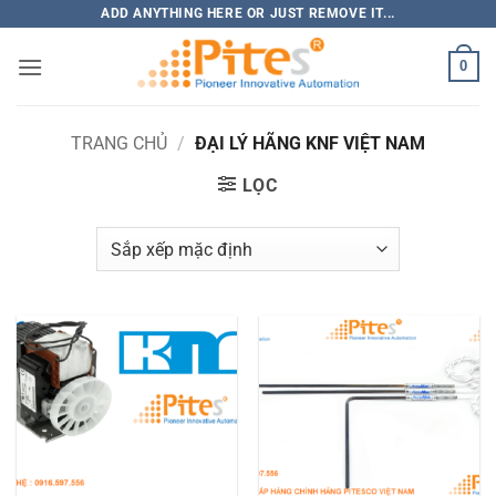
Bỏ
ADD ANYTHING HERE OR JUST REMOVE IT...
qua
0
nội
dung
TRANG CHỦ
/
ĐẠI LÝ HÃNG KNF VIỆT NAM
LỌC