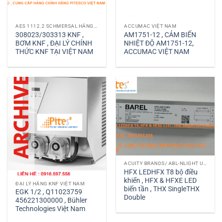
AES 1112.2 SCHMERSAL HÃNG SCHMERSAL VIỆT NAM
ACCUMAC VIỆT NAM
308023/303313 KNF ,
AM1751-12 , CẢM BIẾN
BƠM KNF , ĐẠI LÝ CHÍNH
NHIỆT ĐỘ AM1751-12,
THỨC KNF TẠI VIỆT NAM
ACCUMAC VIỆT NAM
ACUITY BRANDS/ ABL-NLIGHT USA
HFX LEDHFX T8 bộ điều
khiển , HFX & HFXE LED
ĐẠI LÝ HÃNG KNF VIỆT NAM
biến tần , THX SingleTHX
EGK 1/2 , Q11023759
Double
456221300000 , Bühler
Technologies Việt Nam