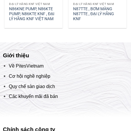
ĐẠI LÝ HÃNG KNF VIỆT NAM
ĐẠI LÝ HÃNG KNF VIỆT NAM
N86KNE PUMP, N86KTE
N87TTE , BƠM MÀNG
PUMP, N86KTE KNF , ĐẠI
N87TTE , ĐẠI LÝ HÃNG
LÝ HÃNG KNF VIỆT NAM
KNF
Giới thiệu
Về PitesVietnam
Cơ hội nghề nghiệp
Quy chế sàn giao dịch
Các khuyến mãi đã bán
Chính sách công ty