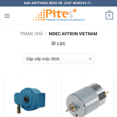
Bỏ
ADD ANYTHING HERE OR JUST REMOVE IT...
qua
0
nội
dung
TRANG CHỦ
/
NIDEC AVTRON VIETNAM
LỌC