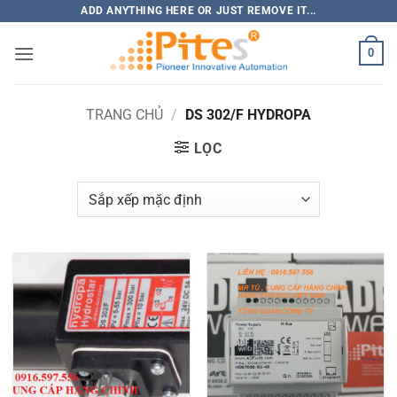
Bỏ
ADD ANYTHING HERE OR JUST REMOVE IT...
qua
0
nội
dung
TRANG CHỦ
/
DS 302/F HYDROPA
LỌC