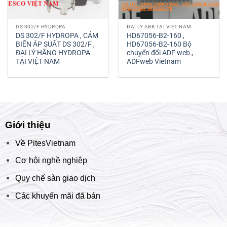
DS 302/F HYDROPA
ĐẠI LÝ ABB TẠI VIỆT NAM
DS 302/F HYDROPA , CẢM
HD67056-B2-160 ,
BIẾN ÁP SUẤT DS 302/F ,
HD67056-B2-160 Bộ
ĐẠI LÝ HÃNG HYDROPA
chuyển đổi ADF web ,
TẠI VIỆT NAM
ADFweb Vietnam
Giới thiệu
Về PitesVietnam
Cơ hội nghề nghiệp
Quy chế sàn giao dịch
Các khuyến mãi đã bán