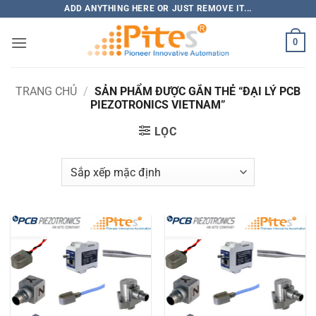
Bỏ
ADD ANYTHING HERE OR JUST REMOVE IT...
qua
0
nội
dung
TRANG CHỦ
/
SẢN PHẨM ĐƯỢC GẮN THẺ “ĐẠI LÝ PCB
PIEZOTRONICS VIETNAM”
LỌC